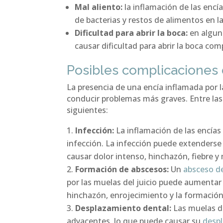
Mal aliento:
la inflamación de las encí
de bacterias y restos de alimentos en la
Dificultad para abrir la boca:
en alguno
causar dificultad para abrir la boca 
Posibles complicaciones d
La presencia de una encía inflamada por l
conducir problemas más graves. Entre las
siguientes:
Infección:
La inflamación de las encías 
infección. La infección puede extenderse a
causar dolor intenso, hinchazón, fiebre y
Formación de abscesos:
Un
absceso d
por las muelas del juicio puede aumentar
hinchazón, enrojecimiento y la formación 
Desplazamiento dental:
Las muelas de
adyacentes, lo que puede causar su
desp