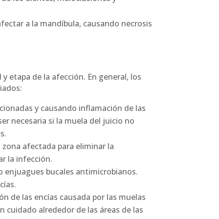
 afectar a la mandíbula, causando necrosis
y etapa de la afección. En general, los
ciados:
pcionadas y causando inflamación de las
r necesaria si la muela del juicio no
s.
 zona afectada para eliminar la
r la infección.
mo enjuagues bucales antimicrobianos.
cías.
ión de las encías causada por las muelas
on cuidado alrededor de las áreas de las