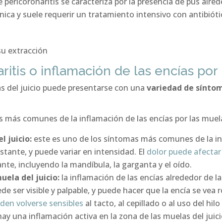
e pericoronaritis se caracteriza por la presencia de pus alr
nica y suele requerir un tratamiento intensivo con antibióti
itis o inflamación de las encías por 
as del juicio puede presentarse con una
variedad de sínto
más comunes de la inflamación de las encías por las muela
l juicio:
este es uno de los síntomas más comunes de la inf
stante, y puede variar en intensidad. El
dolor puede afectar
ante, incluyendo la mandíbula, la garganta y el oído.
uela del juicio:
la inflamación de las encías alrededor de l
 ser visible y palpable, y puede hacer que la encía se vea r
den volverse sensibles
al tacto, al cepillado o al uso del hi
ay una inflamación activa en la zona de las muelas del juici