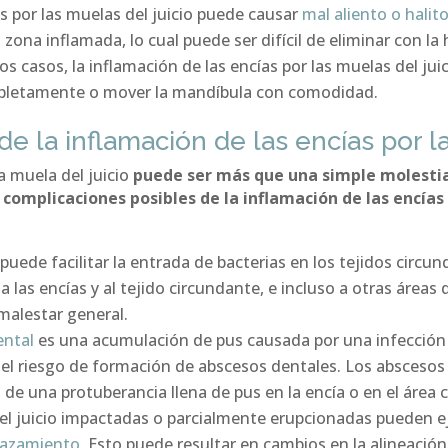
as por las muelas del juicio puede causar
mal aliento o halito
 zona inflamada, lo cual puede ser difícil de eliminar con la 
s casos, la inflamación de las encías por las muelas del ju
completamente o mover la mandíbula con comodidad.
e la inflamación de las encías por la
a muela del juicio
puede ser más que una simple molesti
complicaciones posibles de la inflamación de las encía
puede facilitar la entrada de bacterias en los tejidos circun
 las encías y al tejido circundante, e incluso a otras áreas 
 malestar general.
ental
es una acumulación de pus causada por una infección b
 el riesgo de formación de abscesos dentales. Los abscesos
de una protuberancia llena de pus en la encía o en el área 
l juicio impactadas o parcialmente erupcionadas pueden ej
lazamiento
. Esto puede resultar en cambios en la alineación