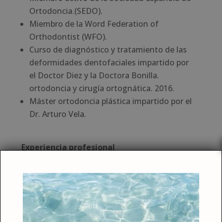
Ortodoncia.(SEDO).
Miembro de la Word Federation of
Orthodontist (WFO).
Curso de diagnóstico y tratamiento de las
deformidades dentofaciales impartido por
el Doctor Diez y la Doctora Bonilla.
ortodoncia y cirugía ortognática. 2016.
Máster ortodoncia plástica impartido por el
Dr. Arturo Vela.
Experiencia profesional
La doctora Isabel Fernández Alén, ha
tenido el placer de colaborar en ortodoncia
en Toledo con la Dra Paloma Bernáldez de
Aranzabal. 2009-2013.