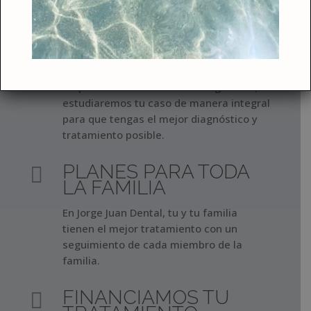
PRIMERA CONSULTA

GRATUITA
Tu primera visita no solo será gratuita,
estudiaremos tu caso de manera integral
para que tengas el mejor diagnóstico y
tratamiento posible.
PLANES PARA TODA

LA FAMILIA
En Jorge Juan Dental, tu y tu familia
tienen el mejor tratamiento con un
seguimiento de cada miembro de la
familia.
FINANCIAMOS TU
