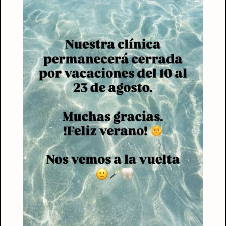
QUIERES
CONTACTAR CON
ISABEL?
Te ofrecerá una primera consulta gratuita y
analizará contigo el mejor tratamiento.
Tu salud es lo mas importante.
686 954 623
–
918
319 099