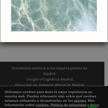
- ¿Tenéis especialistas en cada
tratamiento?
- ¿En qué está especializada a
clínica?
Ortodoncia estética a los mejores precios en
Madrid
Cirugía ortognática Madrid
Precio por un implante dental en Madrid
Ortodoncia invisible Madrid
Utilizamos cookies para darte la mejor experiencia en
Periodoncista en Madrid
nuestra web. Puedes informarte más sobre qué cookies
estamos utilizando o desactivarlas en los
ajustes
. Mas
Politica de Privacidad
Política de cookies
Información sobre
cookies
,
Politica de privacidad
y
Aviso
Aviso Legal