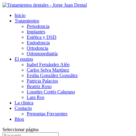
Inicio
Tratamientos
Periodoncia
Implantes
Estética y DSD
Endodoncia
Ortodoncia
Odontopediatría
El equipo
Isabel Fernández Alén
Carlos Selva Martínez
Ersilia González González
Patricia Palacios
Beatriz Roso
Lourdes Cortés Calurano
Lara Ros
La clinica
Contacto
Preguntas Frecuentes
Blog
Seleccionar página