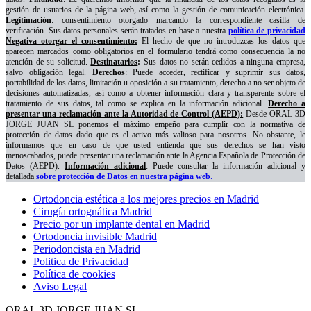
gestión de usuarios de la página web, así como la gestión de comunicación electrónica.
Legitimación
: consentimiento otorgado marcando la correspondiente casilla de
verificación. Sus datos personales serán tratados en base a nuestra
política de privacidad
Negativa otorgar el consentimiento:
El hecho de que no introduzcas los datos que
aparecen marcados como obligatorios en el formulario tendrá como consecuencia la no
atención de su solicitud.
Destinatarios
:
Sus datos no serán cedidos a ninguna empresa,
salvo obligación legal.
Derechos
: Puede acceder, rectificar y suprimir sus datos,
portabilidad de los datos, limitación u oposición a su tratamiento, derecho a no ser objeto de
decisiones automatizadas, así como a obtener información clara y transparente sobre el
tratamiento de sus datos, tal como se explica en la información adicional.
Derecho a
presentar una reclamación ante la Autoridad de Control (AEPD):
Desde ORAL 3D
JORGE JUAN SL ponemos el máximo empeño para cumplir con la normativa de
protección de datos dado que es el activo más valioso para nosotros. No obstante, le
informamos que en caso de que usted entienda que sus derechos se han visto
menoscabados, puede presentar una reclamación ante la Agencia Española de Protección de
Datos (AEPD).
Información adicional
: Puede consultar la información adicional y
detallada
sobre protección de Datos en nuestra página web
.
Ortodoncia estética a los mejores precios en Madrid
Cirugía ortognática Madrid
Precio por un implante dental en Madrid
Ortodoncia invisible Madrid
Periodoncista en Madrid
Politica de Privacidad
Política de cookies
Aviso Legal
ORAL 3D JORGE JUAN SL