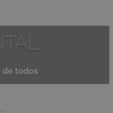
NTAL
 de todos
..