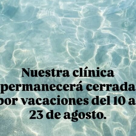
TRATAMI
MÍNIMAME
En los
tratamientos
la
mejora de la
estét
intervenciones mín
Nuestro enfoque de t
tranquilo y se march