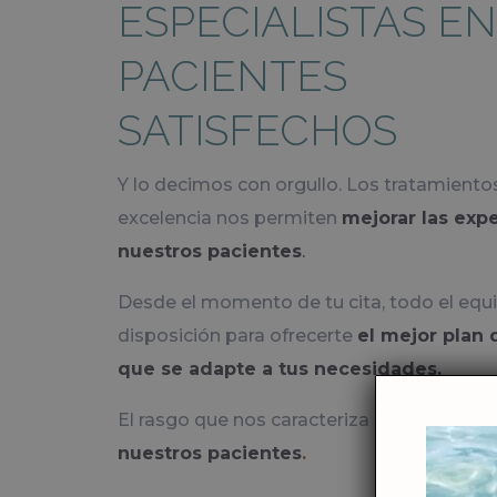
ESPECIALISTAS EN
PACIENTES
SATISFECHOS
Y lo decimos con orgullo. Los tratamient
excelencia nos permiten
mejorar las exp
nuestros pacientes
.
Desde el momento de tu cita, todo el equi
disposición para ofrecerte
el mejor plan 
que se adapte a tus necesidades.
El rasgo que nos caracteriza
es el trato 
nuestros pacientes
.