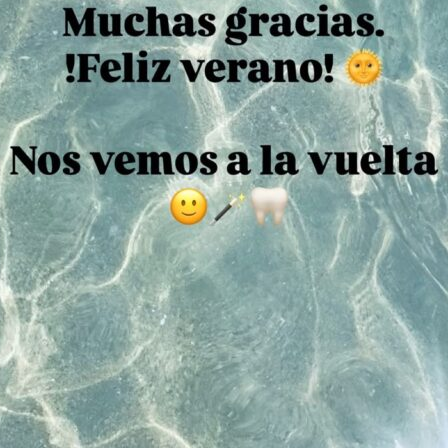
CONTACTA CON
?
DUELE?
ayudaremos
con tu
ra visita como
d sin dolor.