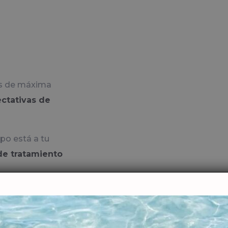
os de máxima
ectativas de
po está a tu
de tratamiento
cercano con