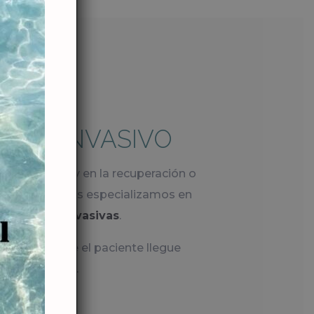
ENTO
NTE INVASIVO
 preventivos
y en la recuperación o
ica dental
, nos especializamos en
imamente invasivas
.
rabajo es que el paciente llegue
e muy a gusto.