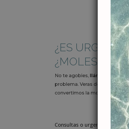
¿ES URGENTE
¿MOLESTA? ¿
No te agobies,
llámanos y te 
problema. Veras desde tu prime
convertimos la molestia en
salu
Consultas o urgencias: