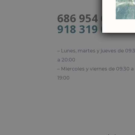
686 954 623
918 319 099
– Lunes, martes y jueves de 09:3
a 20:00
– Miercoles y viernes de 09:30 a 
19:00