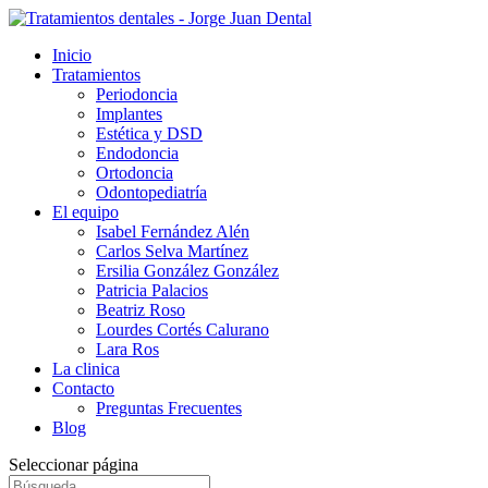
Inicio
Tratamientos
Periodoncia
Implantes
Estética y DSD
Endodoncia
Ortodoncia
Odontopediatría
El equipo
Isabel Fernández Alén
Carlos Selva Martínez
Ersilia González González
Patricia Palacios
Beatriz Roso
Lourdes Cortés Calurano
Lara Ros
La clinica
Contacto
Preguntas Frecuentes
Blog
Seleccionar página